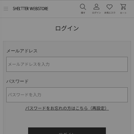
メ
ニ
ュ
ー
ログイン
を
開
く
メールアドレス
パスワード
パスワードをお忘れの方はこちら（再設定）