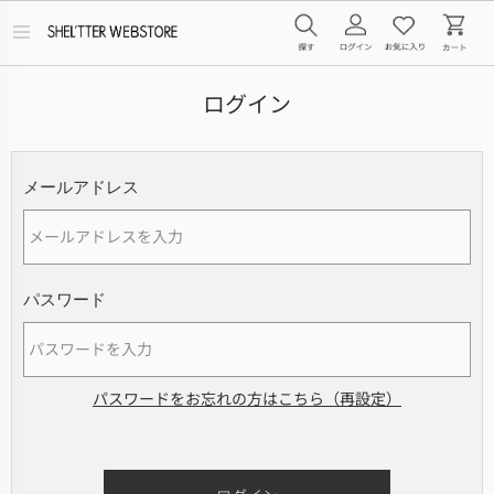
メ
ニ
ュ
ー
ログイン
を
開
く
メールアドレス
パスワード
パスワードをお忘れの方はこちら（再設定）