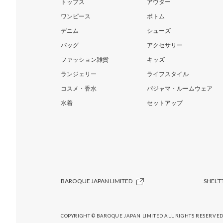
トップス
アウター
ワンピース
ボトム
デニム
シューズ
バッグ
アクセサリー
ファッション雑貨
キッズ
ランジェリー
ライフスタイル
コスメ・香水
パジャマ・ルームウェア
水着
セットアップ
BAROQUE JAPAN LIMITED
SHEL’T
COPYRIGHT © BAROQUE JAPAN LIMITED ALL RIGHTS RESERVED