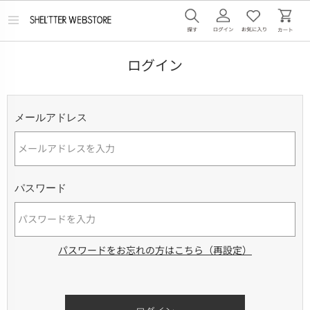
メ
ニ
ュ
ー
ログイン
を
開
く
メールアドレス
パスワード
パスワードをお忘れの方はこちら（再設定）