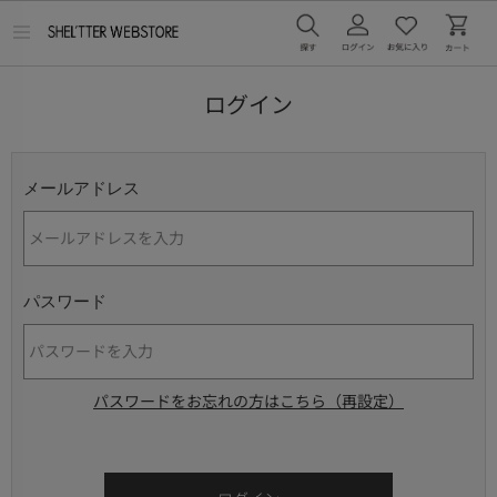
メ
ニ
ュ
ー
ログイン
を
開
く
メールアドレス
パスワード
パスワードをお忘れの方はこちら（再設定）