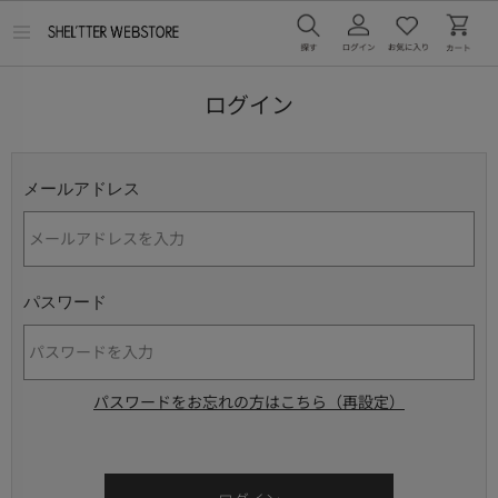
メ
ニ
ュ
ー
ログイン
を
開
く
メールアドレス
パスワード
パスワードをお忘れの方はこちら（再設定）