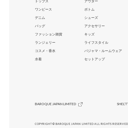
トップス
アウター
ワンピース
ボトム
デニム
シューズ
バッグ
アクセサリー
ファッション雑貨
キッズ
ランジェリー
ライフスタイル
コスメ・香水
パジャマ・ルームウェア
水着
セットアップ
BAROQUE JAPAN LIMITED
SHEL’T
COPYRIGHT © BAROQUE JAPAN LIMITED ALL RIGHTS RESERVED