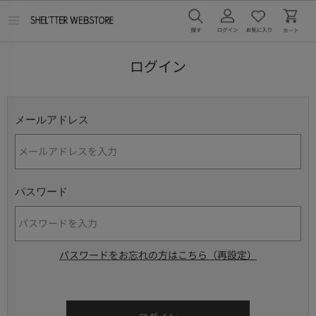
メ
ニ
ュ
ー
ログイン
を
開
く
メールアドレス
パスワード
パスワードをお忘れの方はこちら（再設定）