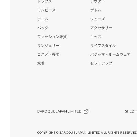
トップス
アウター
ワンピース
ボトム
デニム
シューズ
バッグ
アクセサリー
ファッション雑貨
キッズ
ランジェリー
ライフスタイル
コスメ・香水
パジャマ・ルームウェア
水着
セットアップ
BAROQUE JAPAN LIMITED
SHEL’T
COPYRIGHT © BAROQUE JAPAN LIMITED ALL RIGHTS RESERVED