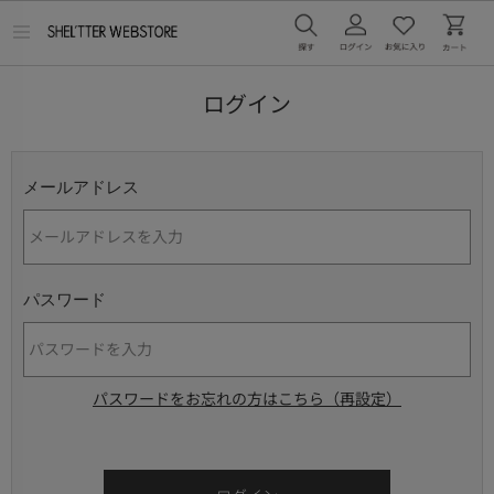
メ
ニ
ュ
ー
ログイン
を
開
く
メールアドレス
パスワード
パスワードをお忘れの方はこちら（再設定）