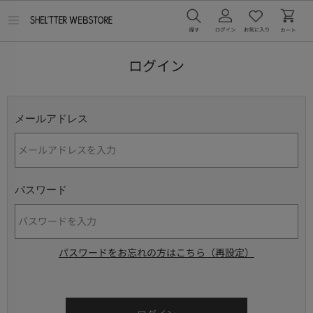
メ
ニ
ュ
ー
ログイン
を
開
く
メールアドレス
パスワード
パスワードをお忘れの方はこちら（再設定）