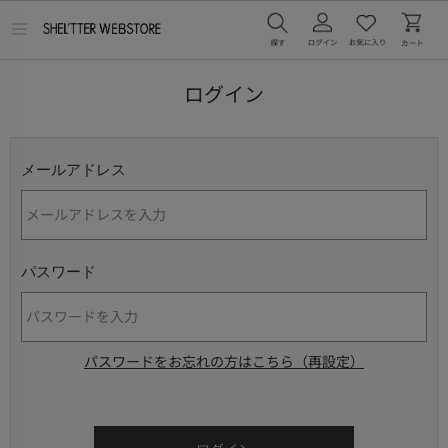
メ
ニ
ュ
ー
ログイン
を
開
く
メールアドレス
パスワード
パスワードをお忘れの方はこちら（再設定）