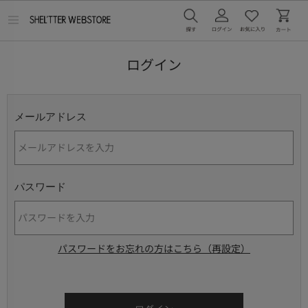
メ
ニ
ュ
ー
ログイン
を
開
く
メールアドレス
パスワード
パスワードをお忘れの方はこちら（再設定）