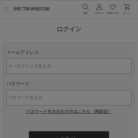
メ
ニ
ュ
ー
ログイン
を
開
く
メールアドレス
パスワード
パスワードをお忘れの方はこちら（再設定）