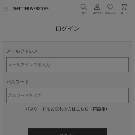
メ
ニ
ュ
ー
ログイン
を
開
く
メールアドレス
パスワード
パスワードをお忘れの方はこちら（再設定）