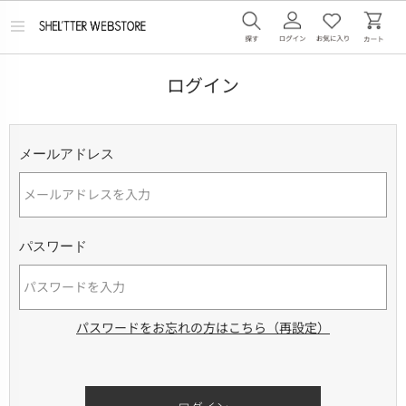
メ
ニ
ュ
ー
ログイン
を
開
く
メールアドレス
パスワード
パスワードをお忘れの方はこちら（再設定）