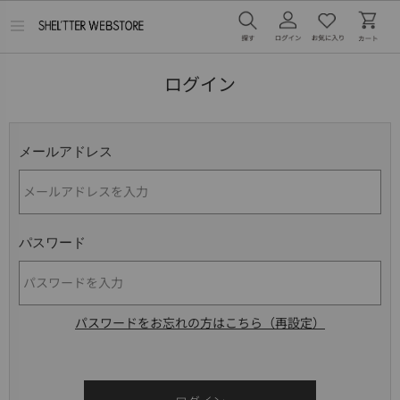
メ
ニ
ュ
ー
ログイン
を
開
く
メールアドレス
パスワード
パスワードをお忘れの方はこちら（再設定）