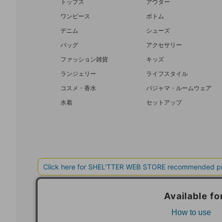
トップス
アウター
ワンピース
ボトム
デニム
シューズ
バッグ
アクセサリー
ファッション雑貨
キッズ
ランジェリー
ライフスタイル
コスメ・香水
パジャマ・ルームウェア
水着
セットアップ
BAROQUE JAPAN LIMITED
SHEL’T
COPYRIGHT © BAROQUE JAPAN LIMITED ALL RIGHTS RESERVED