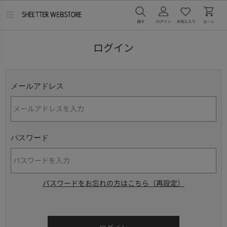
メ
ニ
ュ
ー
ログイン
を
開
く
メールアドレス
パスワード
パスワードをお忘れの方はこちら（再設定）