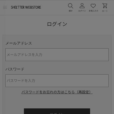
メ
ニ
ュ
ー
ログイン
を
開
く
メールアドレス
パスワード
パスワードをお忘れの方はこちら（再設定）