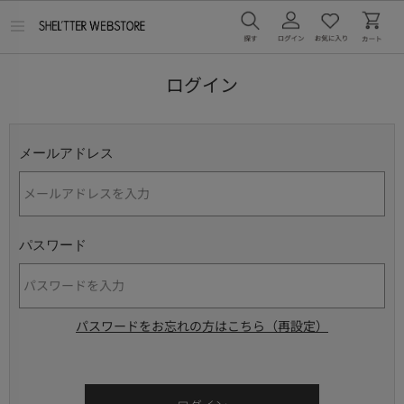
メ
ニ
ュ
ー
ログイン
を
開
く
メールアドレス
パスワード
パスワードをお忘れの方はこちら（再設定）