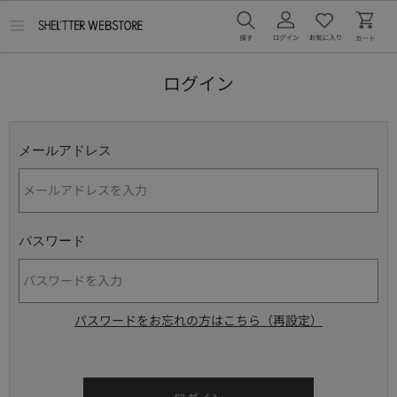
メ
ニ
ュ
ー
ログイン
を
開
く
メールアドレス
パスワード
パスワードをお忘れの方はこちら（再設定）