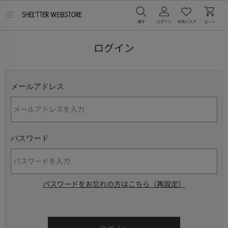
メ
ニ
ュ
ー
ログイン
を
開
く
メールアドレス
パスワード
パスワードをお忘れの方はこちら（再設定）