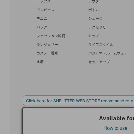
トップス
アウター
ワンピース
ボトム
デニム
シューズ
バッグ
アクセサリー
ファッション雑貨
キッズ
ランジェリー
ライフスタイル
コスメ・香水
パジャマ・ルームウェア
水着
セットアップ
BAROQUE JAPAN LIMITED
SHEL’T
COPYRIGHT © BAROQUE JAPAN LIMITED ALL RIGHTS RESERVED