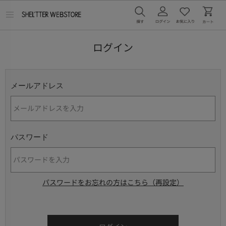
メ
ニ
ュ
ー
ログイン
を
開
く
メールアドレス
パスワード
パスワードをお忘れの方はこちら（再設定）