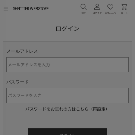
メ
ニ
ュ
ー
ログイン
を
開
く
メールアドレス
パスワード
パスワードをお忘れの方はこちら（再設定）