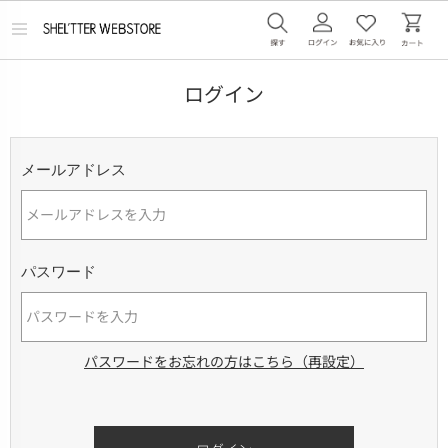
メ
ニ
ュ
ー
ログイン
を
開
く
メールアドレス
パスワード
パスワードをお忘れの方はこちら（再設定）