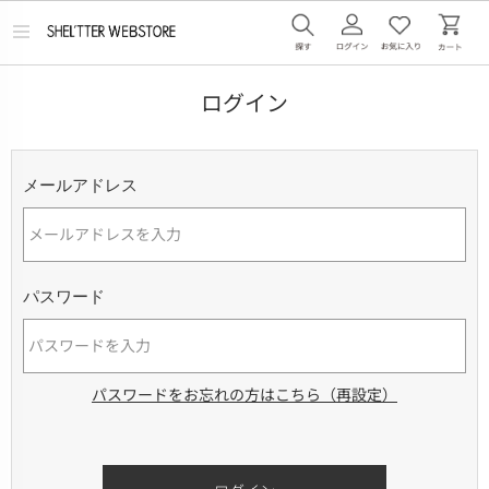
メ
ニ
ュ
ー
ログイン
を
開
く
メールアドレス
パスワード
パスワードをお忘れの方はこちら（再設定）