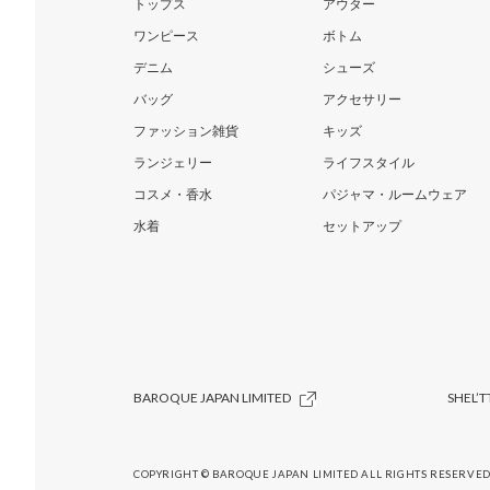
トップス
アウター
ワンピース
ボトム
デニム
シューズ
バッグ
アクセサリー
ファッション雑貨
キッズ
ランジェリー
ライフスタイル
コスメ・香水
パジャマ・ルームウェア
水着
セットアップ
BAROQUE JAPAN LIMITED
SHEL’T
COPYRIGHT © BAROQUE JAPAN LIMITED ALL RIGHTS RESERVED