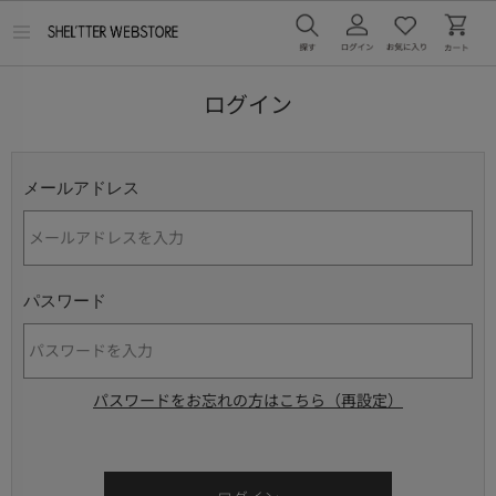
メ
ニ
ュ
ー
ログイン
を
開
く
メールアドレス
パスワード
パスワードをお忘れの方はこちら（再設定）