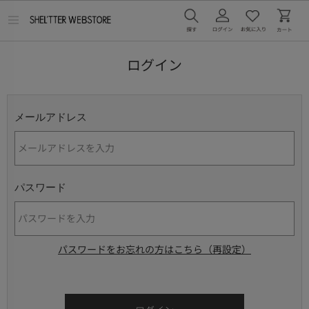
メ
ニ
ュ
ー
ログイン
を
開
く
メールアドレス
パスワード
パスワードをお忘れの方はこちら（再設定）