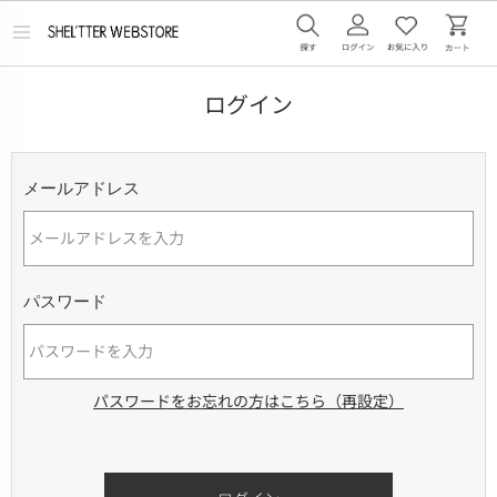
メ
ニ
ュ
ー
ログイン
を
開
く
メールアドレス
パスワード
パスワードをお忘れの方はこちら（再設定）