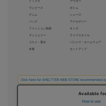
トップス
アウター
ワンピース
ボトム
デニム
シューズ
バッグ
アクセサリー
ファッション雑貨
キッズ
ランジェリー
ライフスタイル
コスメ・香水
パジャマ・ルームウェア
水着
セットアップ
BAROQUE JAPAN LIMITED
SHEL’T
COPYRIGHT © BAROQUE JAPAN LIMITED ALL RIGHTS RESERVED