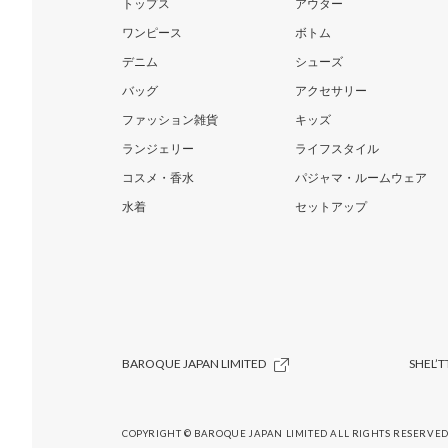
トップス
アウター
ワンピース
ボトム
デニム
シューズ
バッグ
アクセサリー
ファッション雑貨
キッズ
ランジェリー
ライフスタイル
コスメ・香水
パジャマ・ルームウェア
水着
セットアップ
BAROQUE JAPAN LIMITED
SHEL’T
COPYRIGHT © BAROQUE JAPAN LIMITED ALL RIGHTS RESERVED