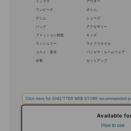
トップス
アウター
ワンピース
ボトム
デニム
シューズ
バッグ
アクセサリー
ファッション雑貨
キッズ
ランジェリー
ライフスタイル
コスメ・香水
パジャマ・ルームウェア
水着
セットアップ
BAROQUE JAPAN LIMITED
SHEL’T
COPYRIGHT © BAROQUE JAPAN LIMITED ALL RIGHTS RESERVED