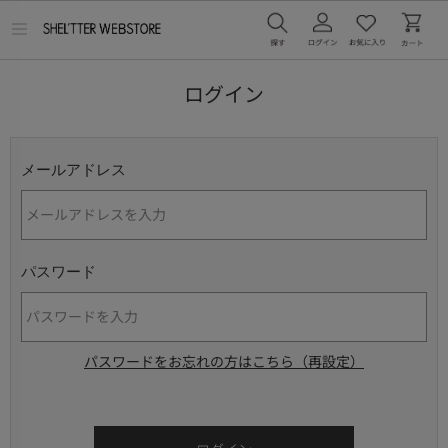
メ
ニ
ュ
ー
ログイン
を
開
く
メールアドレス
パスワード
パスワードをお忘れの方はこちら（再設定）