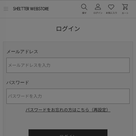
メ
ニ
ュ
ー
ログイン
を
開
く
メールアドレス
パスワード
パスワードをお忘れの方はこちら（再設定）