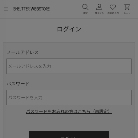
メ
ニ
ュ
ー
ログイン
を
開
く
メールアドレス
パスワード
パスワードをお忘れの方はこちら（再設定）