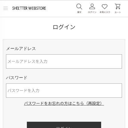
メ
ニ
ュ
ー
ログイン
を
開
く
メールアドレス
パスワード
パスワードをお忘れの方はこちら（再設定）