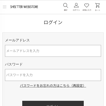
メ
ニ
ュ
ー
ログイン
を
開
く
メールアドレス
パスワード
パスワードをお忘れの方はこちら（再設定）