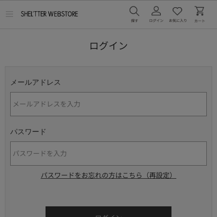
メ
ニ
ュ
ー
ログイン
を
開
く
メールアドレス
パスワード
パスワードをお忘れの方はこちら（再設定）