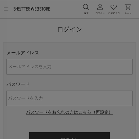
メ
ニ
ュ
ー
ログイン
を
開
く
メールアドレス
パスワード
パスワードをお忘れの方はこちら（再設定）