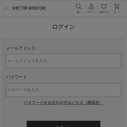
メ
ニ
ュ
ー
ログイン
を
開
く
メールアドレス
パスワード
パスワードをお忘れの方はこちら（再設定）