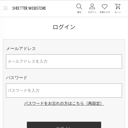
メ
ニ
ュ
ー
ログイン
を
開
く
メールアドレス
パスワード
パスワードをお忘れの方はこちら（再設定）