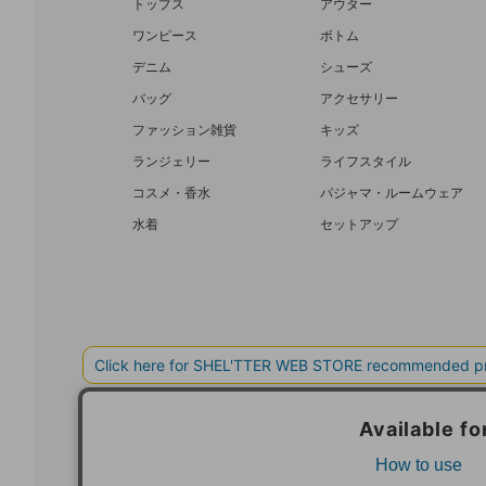
トップス
アウター
ワンピース
ボトム
デニム
シューズ
バッグ
アクセサリー
ファッション雑貨
キッズ
ランジェリー
ライフスタイル
コスメ・香水
パジャマ・ルームウェア
水着
セットアップ
BAROQUE JAPAN LIMITED
SHEL’T
COPYRIGHT © BAROQUE JAPAN LIMITED ALL RIGHTS RESERVED