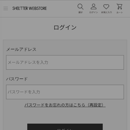
メ
ニ
ュ
ー
ログイン
を
開
く
メールアドレス
パスワード
パスワードをお忘れの方はこちら（再設定）