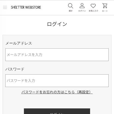
メ
ニ
ュ
ー
ログイン
を
開
く
メールアドレス
パスワード
パスワードをお忘れの方はこちら（再設定）