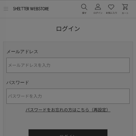
メ
ニ
ュ
ー
ログイン
を
開
く
メールアドレス
パスワード
パスワードをお忘れの方はこちら（再設定）