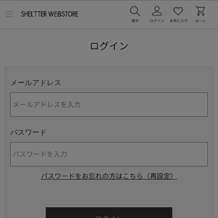
メ
ニ
ュ
ー
ログイン
を
開
く
メールアドレス
パスワード
パスワードをお忘れの方はこちら（再設定）