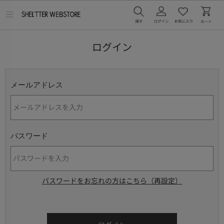
メ
ニ
ュ
ー
ログイン
を
開
く
メールアドレス
パスワード
パスワードをお忘れの方はこちら（再設定）